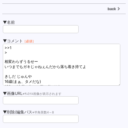
back
▼名前
▼コメント
［必須］
▼画像URL
※ｻﾑﾈｲﾙ画像が表示されます
▼削除/編集パス
※半角英数4～8