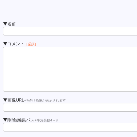
▼名前
▼コメント
［必須］
▼画像URL
※ｻﾑﾈｲﾙ画像が表示されます
▼削除/編集パス
※半角英数4～8