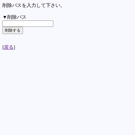
削除パスを入力して下さい。
▼削除パス
[
戻る
]