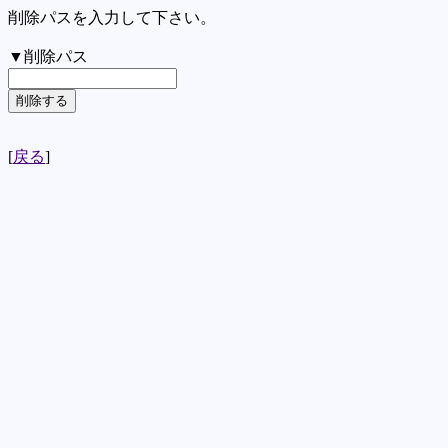
削除パスを入力して下さい。
▼削除パス
[
戻る
]